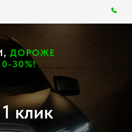
+7 964 943-23-23
И,
ДОРОЖЕ
0-30%!
1 клик